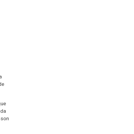
a
de
que
ada
o son