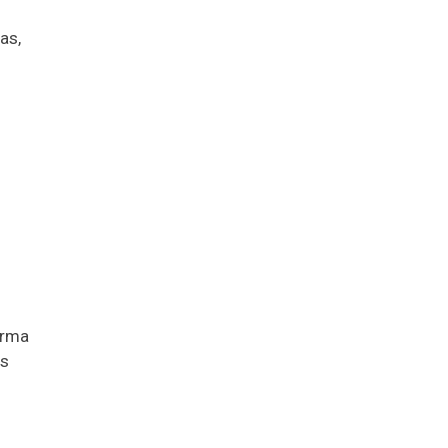
as,
orma
os