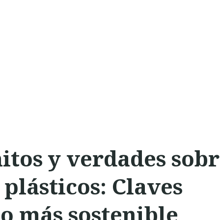
tos y verdades sob
 plásticos: Claves
o más sostenible