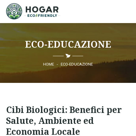
HOME
ECO-EDUCAZIONE
ECO-EDUCAZIONE
PRODOTTI SOSTENIBILI
HOME
-
ECO-EDUCAZIONE
COMUNITÀ ECO
NOTIZIE
Cibi Biologici: Benefici per
CONTATTI
Salute, Ambiente ed
Economia Locale