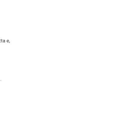
ta e,
.