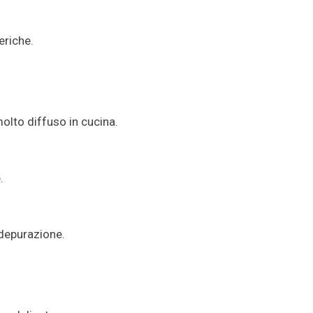
eriche.
olto diffuso in cucina.
.
 depurazione.