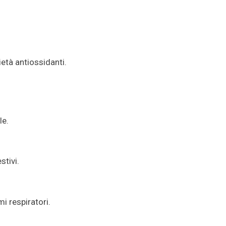
età antiossidanti.
le.
stivi.
mi respiratori.