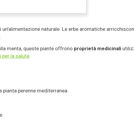
i un’alimentazione naturale. Le erbe aromatiche arricchiscon
.
 alla menta, queste piante offrono
proprietà medicinali
utili
 per la salute
.
na pianta perenne mediterranea.
e.