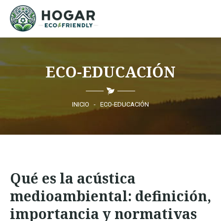
INICIO
ECO-EDUCACIÓN
ECO-EDUCACIÓN
PRODUCTOS SOSTENIBLES
INICIO
-
ECO-EDUCACIÓN
COMUNIDAD ECO
NOTICIAS
Qué es la acústica
CONTACTO
medioambiental: definición,
importancia y normativas