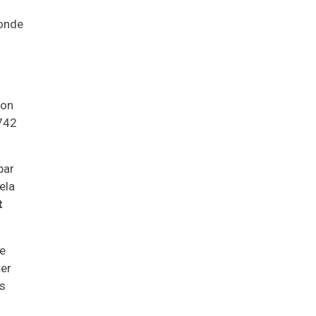
conde
son
 742
par
ela
t
ce
ter
es