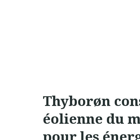
Thyborøn cons
éolienne du 
pour les éner