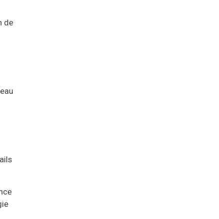
n de
veau
ails
nce
gie