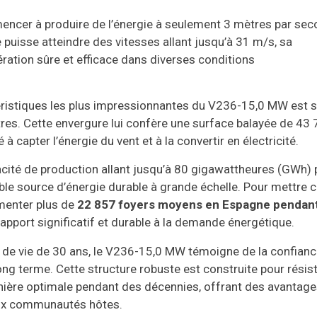
ncer à produire de l’énergie à seulement 3 mètres par se
le puisse atteindre des vitesses allant jusqu’à 31 m/s, sa
ration sûre et efficace dans diverses conditions
ristiques les plus impressionnantes du V236-15,0 MW est 
es. Cette envergure lui confère une surface balayée de 43
 capter l’énergie du vent et à la convertir en électricité.
ité de production allant jusqu’à 80 gigawattheures (GWh) 
able source d’énergie durable à grande échelle. Pour mettre c
imenter plus de
22 857 foyers moyens en Espagne pendan
 apport significatif et durable à la demande énergétique.
de vie de 30 ans, le V236-15,0 MW témoigne de la confian
long terme. Cette structure robuste est construite pour résis
nière optimale pendant des décennies, offrant des avantag
ux communautés hôtes.