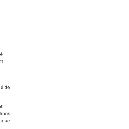
n
té
nt
gé de
et
tions
rsque