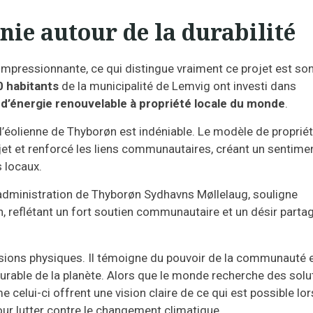
e autour de la durabilité
 impressionnante, ce qui distingue vraiment ce projet est so
0 habitants
de la municipalité de Lemvig ont investi dans
 d’énergie renouvelable à propriété locale du monde
.
éolienne de Thyborøn est indéniable. Le modèle de proprié
ojet et renforcé les liens communautaires, créant un sentime
s locaux.
administration de Thyborøn Sydhavns Møllelaug, souligne
ion, reflétant un fort soutien communautaire et un désir parta
sions physiques. Il témoigne du pouvoir de la communauté 
 durable de la planète. Alors que le monde recherche des solu
 celui-ci offrent une vision claire de ce qui est possible lo
r lutter contre le changement climatique.