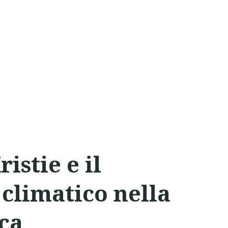
istie e il
climatico nella
ica