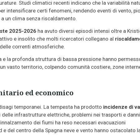
ture. Studi climatici recenti indicano che la variabilità nat
er intensificare certi fenomeni, rendendo eventi di vento, pi
o a un clima senza riscaldamento.
este 2025-2026
ha avuto diversi episodi intensi oltre a Kristi
ivo e insolito che molti ricercatori collegano al
riscaldam
delle correnti atmosferiche.
oria e la profonda struttura di bassa pressione hanno permess
un vasto territorio, colpendo comunità costiere, zone intern
itario ed economico
i a disagi temporanei. La tempesta ha prodotto
incidenze di va
 delle infrastrutture elettriche, problemi nei trasporti e danni
l’innalzamento dei fiumi ha reso necessari evacuazioni
d e del centro della Spagna neve e vento hanno ostacolato l