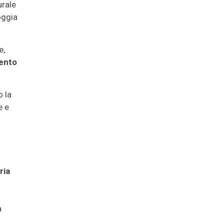
urale
oggia
e,
ento
o la
e e
ria
a