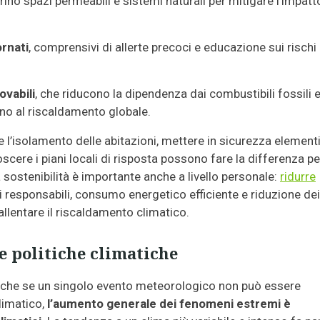
ino spazi permeabili e sistemi naturali per mitigare l’impatt
rnati
, comprensivi di allerte precoci e educazione sui rischi
ovabili
, che riducono la dipendenza dai combustibili fossili 
ono al riscaldamento globale.
e l’isolamento delle abitazioni, mettere in sicurezza element
scere i piani locali di risposta possono fare la differenza pe
a sostenibilità è importante anche a livello personale:
ridurre
i responsabili, consumo energetico efficiente e riduzione dei
 rallentare il riscaldamento climatico.
le politiche climatiche
anche se un singolo evento meteorologico non può essere
limatico,
l’aumento generale dei fenomeni estremi è