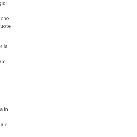
gici
fiche
quote
r la
rie
a in
ia e