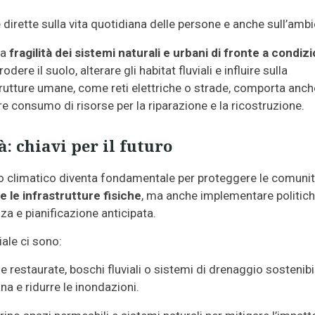
rette sulla vita quotidiana delle persone e anche sull’ambi
la
fragilità dei sistemi naturali e urbani di fronte a condizi
ere il suolo, alterare gli habitat fluviali e influire sulla
strutture umane, come reti elettriche o strade, comporta anch
e consumo di risorse per la riparazione e la ricostruzione.
: chiavi per il futuro
to climatico diventa fondamentale per proteggere le comunit
e le infrastrutture fisiche
, ma anche implementare politich
nza e pianificazione anticipata.
iale ci sono:
estaurate, boschi fluviali o sistemi di drenaggio sostenibi
na e ridurre le inondazioni.