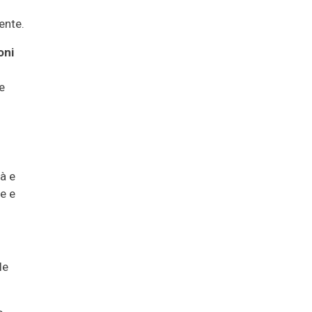
ente.
oni
e
à e
e e
le