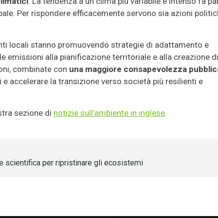
limatici
. La tendenza a un clima più variabile e intenso fa pa
le. Per rispondere efficacemente servono sia azioni politi
enti locali stanno promuovendo strategie di adattamento e
 emissioni alla pianificazione territoriale e alla creazione d
zioni, combinate con
una maggiore consapevolezza pubblic
e accelerare la transizione verso società più resilienti e
nostra sezione di
notizie sull’ambiente in inglese
.
e scientifica per ripristinare gli ecosistemi