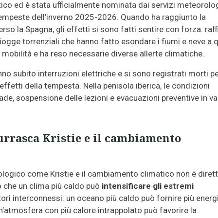
ntico ed è stata ufficialmente nominata dai servizi meteorolo
tempeste dell’inverno 2025-2026. Quando ha raggiunto la
rso la Spagna, gli effetti si sono fatti sentire con forza: raf
piogge torrenziali che hanno fatto esondare i fiumi e neve a 
mobilità e ha reso necessarie diverse allerte climatiche.
no subito interruzioni elettriche e si sono registrati morti pe
i effetti della tempesta. Nella penisola iberica, le condizioni
ade, sospensione delle lezioni e evacuazioni preventive in va
burrasca Kristie e il cambiamento
gico come Kristie e il cambiamento climatico non è dirett
no che un clima più caldo può
intensificare gli estremi
ttori interconnessi: un oceano più caldo può fornire più energ
n’atmosfera con più calore intrappolato può favorire la