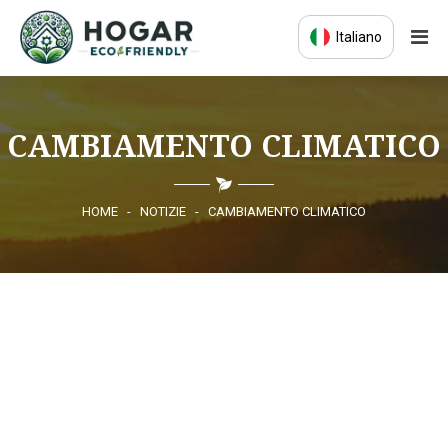
Italiano
HOME
CAMBIAMENTO CLIMATICO
ECO-EDUCAZIONE
PRODOTTI SOSTENIBILI
HOME
-
NOTIZIE
-
CAMBIAMENTO CLIMATICO
COMUNITÀ ECO
NOTIZIE
CONTATTI