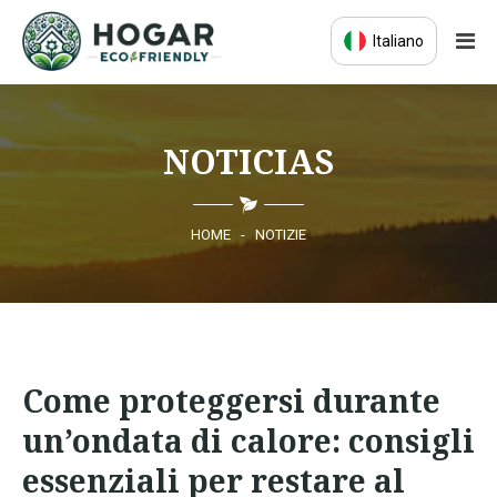
Italiano
HOME
NOTICIAS
ECO-EDUCAZIONE
PRODOTTI SOSTENIBILI
HOME
-
NOTIZIE
COMUNITÀ ECO
NOTIZIE
Come proteggersi durante
CONTATTI
un’ondata di calore: consigli
essenziali per restare al