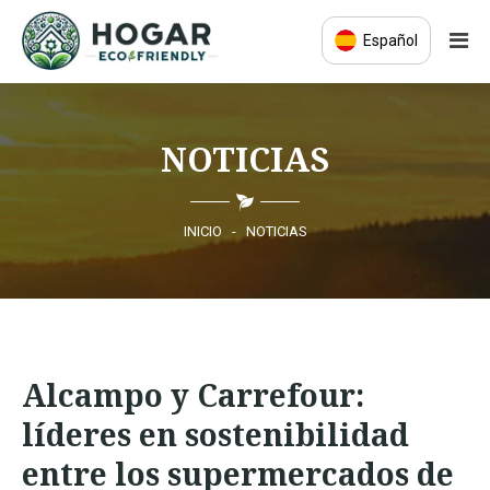
Español
INICIO
NOTICIAS
ECO-EDUCACIÓN
PRODUCTOS SOSTENIBLES
INICIO
-
NOTICIAS
COMUNIDAD ECO
NOTICIAS
Alcampo y Carrefour:
CONTACTO
líderes en sostenibilidad
entre los supermercados de