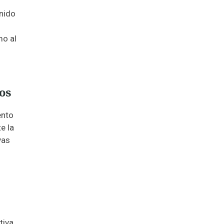
nido
l
o al
os
ento
e la
vas
iva.