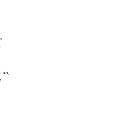
.
as
e
cia,
e