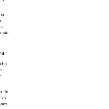
 en
e
as
z más
ra
icho
a
a
iendo
tivo
ones