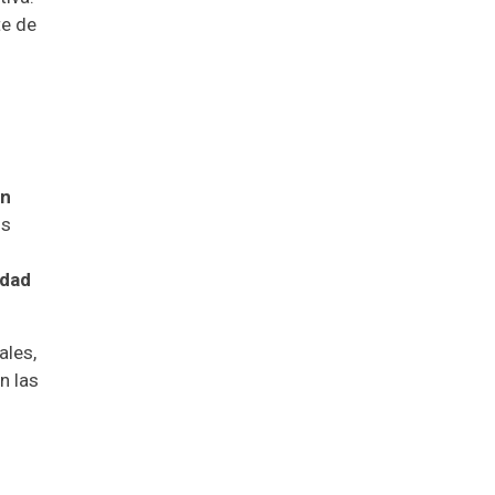
te de
ón
os
idad
ales,
n las