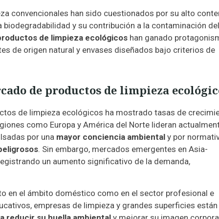
eza convencionales han sido cuestionados por su alto conte
a biodegradabilidad y su contribución a la contaminación de
productos de limpieza ecológicos
han ganado protagonism
es de origen natural y envases diseñados bajo criterios de
cado de productos de limpieza ecológic
uctos de limpieza ecológicos ha mostrado tasas de crecimi
Regiones como Europa y América del Norte lideran actualment
ulsadas por una
mayor conciencia ambiental
y por normati
peligrosos
. Sin embargo, mercados emergentes en Asia-
registrando un aumento significativo de la demanda,
nto en el ámbito doméstico como en el sector profesional e
educativos, empresas de limpieza y grandes superficies están
a reducir su huella ambiental
y mejorar su imagen corporat