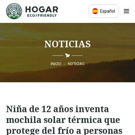
Español
INICIO
NOTICIAS
ECO-EDUCACIÓN
PRODUCTOS SOSTENIBLES
INICIO
-
NOTICIAS
COMUNIDAD ECO
NOTICIAS
Niña de 12 años inventa
CONTACTO
mochila solar térmica que
protege del frío a personas