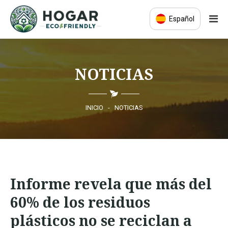
Español
INICIO
NOTICIAS
ECO-EDUCACIÓN
PRODUCTOS SOSTENIBLES
INICIO
-
NOTICIAS
COMUNIDAD ECO
NOTICIAS
Informe revela que más del
CONTACTO
60% de los residuos
plásticos no se reciclan a