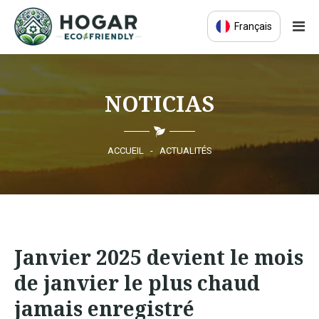
Français
ACCUEIL
NOTICIAS
ÉCO-ÉDUCATION
PRODUITS DURABLES
ACCUEIL
-
ACTUALITÉS
COMMUNAUTÉ ÉCO
ACTUALITÉS
Janvier 2025 devient le mois
CONTACT
de janvier le plus chaud
jamais enregistré