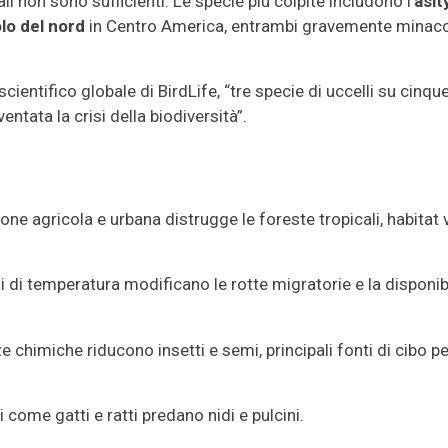
li non sono sufficienti. Le specie più colpite includono l’
asit
lo del nord
in Centro America, entrambi gravemente minacc
scientifico globale di BirdLife, “tre specie di uccelli su cinque
tata la crisi della biodiversità”.
ne agricola e urbana distrugge le foreste tropicali, habitat v
i di temperatura modificano le rotte migratorie e la disponibi
 chimiche riducono insetti e semi, principali fonti di cibo pe
come gatti e ratti predano nidi e pulcini.