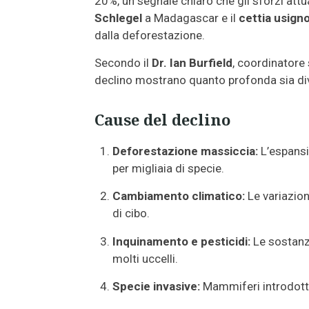
20%, un segnale chiaro che gli sforzi attua
Schlegel
a Madagascar e il
cettia usigno
dalla deforestazione.
Secondo il
Dr. Ian Burfield
, coordinatore 
declino mostrano quanto profonda sia diven
Cause del declino
Deforestazione massiccia:
L’espansio
per migliaia di specie.
Cambiamento climatico:
Le variazion
di cibo.
Inquinamento e pesticidi:
Le sostanze
molti uccelli.
Specie invasive:
Mammiferi introdotti 