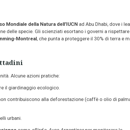
o Mondiale della Natura dell’IUCN
ad Abu Dhabi, dove i le
e delle specie. Gli scienziati esortano i governi a rispettare 
Kunming-Montreal
, che punta a proteggere il 30% di terra e 
ttadini
ità. Alcune azioni pratiche:
 il giardinaggio ecologico.
on contribuiscono alla deforestazione (caffè o olio di palm
lli urbani.
science
come
eBird
o
Aves Argentinas
per monitorare le