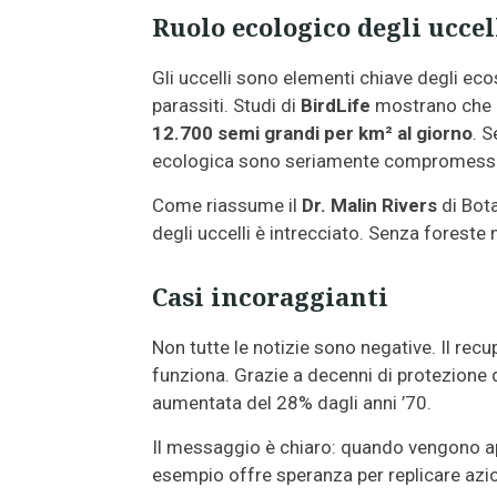
Ruolo ecologico degli uccel
Gli uccelli sono elementi chiave degli eco
parassiti. Studi di
BirdLife
mostrano che u
12.700 semi grandi per km² al giorno
. S
ecologica sono seriamente compromess
Come riassume il
Dr. Malin Rivers
di Bota
degli uccelli è intrecciato. Senza foreste 
Casi incoraggianti
Non tutte le notizie sono negative. Il rec
funziona. Grazie a decenni di protezione d
aumentata del 28% dagli anni ’70.
Il messaggio è chiaro: quando vengono appli
esempio offre speranza per replicare azion