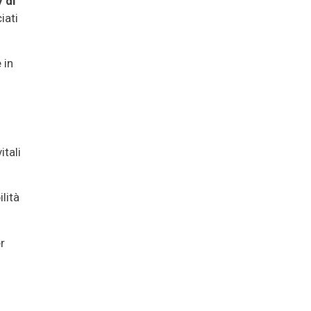
y di
iati
 in
itali
lità
r