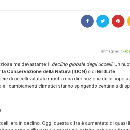
Immagine:
Pixab
enziosa ma devastante: il
declino globale degli uccelli
. Un nu
r la Conservazione della Natura (IUCN)
e di
BirdLife
cie di uccelli valutate mostra una diminuzione delle popolaz
siva e i cambiamenti climatici stanno spingendo centinaia di s
e
ccelli era in declino. Oggi questa cifra è aumentata di quasi i