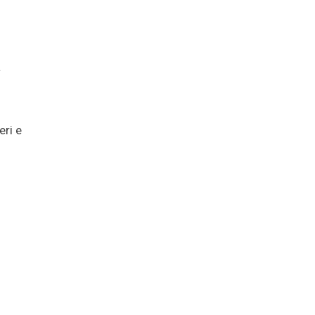
a
eri e