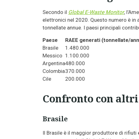
Secondo il
Global E-Waste Monitor
, l’Ame
elettronici nel 2020. Questo numero è in 
tonnellate annue. I paesi principali contri
Paese
RAEE generati (tonnellate/an
Brasile
1.480.000
Messico
1.100.000
Argentina
480.000
Colombia
370.000
Cile
200.000
Confronto con altri
Brasile
Il Brasile è il maggior produttore di rifiut