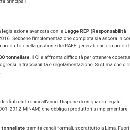
ttà principali.
na legislazione avanzata con la
Legge REP (Responsabilità
 2016. Sebbene l’implementazione completa sia ancora in co
i produttori nella gestione dei RAEE generati dai loro prodott
00 tonnellate
, il Cile affronta difficoltà per ottenere copertu
ogressi in tracciabilità e regolamentazione. Si stima che cir
.
di rifiuti elettronici all’anno. Dispone di un quadro legale
 001-2012-MINAM) che obbliga i produttori a implementare
 tonnellate
tramite canali formali, soprattutto a Lima. Fuori