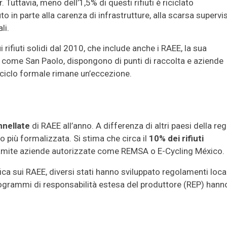
Tuttavia, meno dell’1,5% di questi rifiuti è riciclato
in parte alla carenza di infrastrutture, alla scarsa supervi
li.
rifiuti solidi dal 2010, che include anche i RAEE, la sua
à, come San Paolo, dispongono di punti di raccolta e aziende
riciclo formale rimane un’eccezione.
onnellate
di RAEE all’anno. A differenza di altri paesi della reg
o più formalizzata. Si stima che circa il
10% dei rifiuti
ramite aziende autorizzate come REMSA o E-Cycling México.
a sui RAEE, diversi stati hanno sviluppato regolamenti local
grammi di responsabilità estesa del produttore (REP) hann