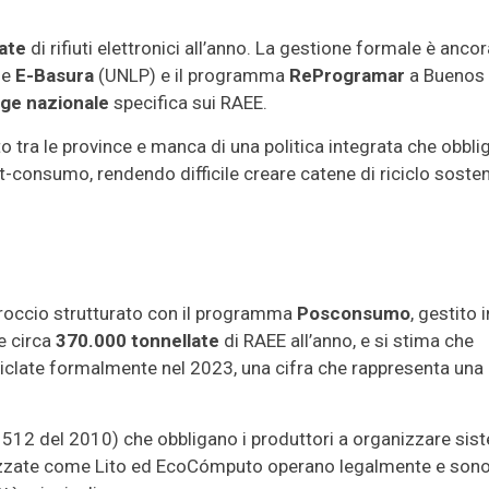
ate
di rifiuti elettronici all’anno. La gestione formale è ancor
me
E-Basura
(UNLP) e il programma
ReProgramar
a Buenos
gge nazionale
specifica sui RAEE.
tra le province e manca di una politica integrata che obblig
t-consumo, rendendo difficile creare catene di riciclo sosteni
proccio strutturato con il programma
Posconsumo
, gestito i
e circa
370.000 tonnellate
di RAEE all’anno, e si stima che
ciclate formalmente nel 2023, una cifra che rappresenta una
1512 del 2010) che obbligano i produttori a organizzare sis
rizzate come Lito ed EcoCómputo operano legalmente e son