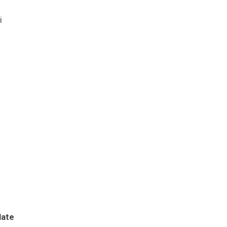
i
late