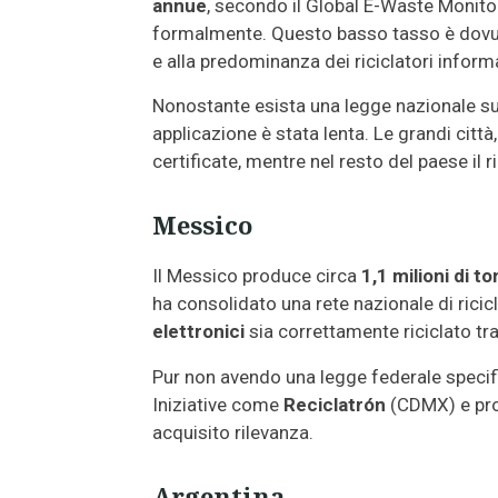
annue
, secondo il Global E-Waste Monitor. 
formalmente. Questo basso tasso è dovuto 
e alla predominanza dei riciclatori informa
Nonostante esista una legge nazionale sui 
applicazione è stata lenta. Le grandi citt
certificate, mentre nel resto del paese il 
Messico
Il Messico produce circa
1,1 milioni di t
ha consolidato una rete nazionale di ricicl
elettronici
sia correttamente riciclato t
Pur non avendo una legge federale specific
Iniziative come
Reciclatrón
(CDMX) e pro
acquisito rilevanza.
Argentina