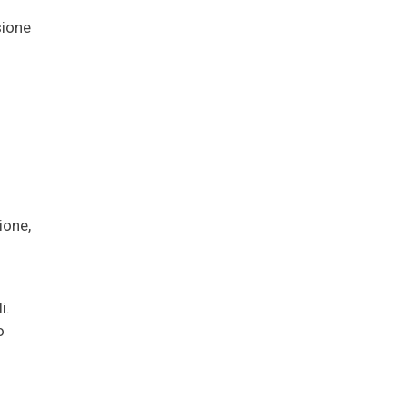
sione
ione,
i.
o