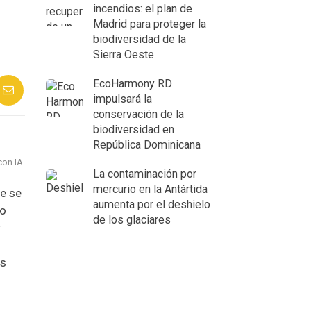
incendios: el plan de
Madrid para proteger la
biodiversidad de la
Sierra Oeste
EcoHarmony RD
impulsará la
conservación de la
biodiversidad en
República Dominicana
on IA.
La contaminación por
mercurio en la Antártida
e se
aumenta por el deshielo
no
de los glaciares
r
us