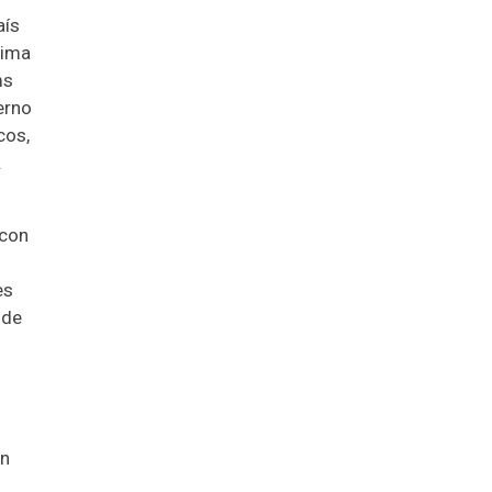
aís
xima
ms
erno
cos,
.
 con
es
 de
ón