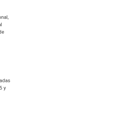
nal,
l
de
eadas
5 y