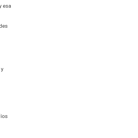
y esa
edes
 y
fíos