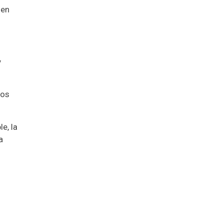
 en
y
tos
e, la
a