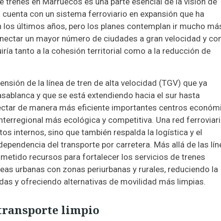
e trenes en Marruecos es una parte esencial de la visión de
s cuenta con un sistema ferroviario en expansión que ha
n los últimos años, pero los planes contemplan ir mucho má
 conectar un mayor número de ciudades a gran velocidad y co
ría tanto a la cohesión territorial como a la reducción de
tensión de la línea de tren de alta velocidad (TGV) que ya
sablanca y que se está extendiendo hacia el sur hasta
ectar de manera más eficiente importantes centros económ
nterregional más ecológica y competitiva. Una red ferroviar
os internos, sino que también respalda la logística y el
ependencia del transporte por carretera. Más allá de las lí
metido recursos para fortalecer los servicios de trenes
eas urbanas con zonas periurbanas y rurales, reduciendo la
das y ofreciendo alternativas de movilidad más limpias.
 transporte limpio