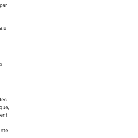
 par
aux
es
les.
que,
ment
inte