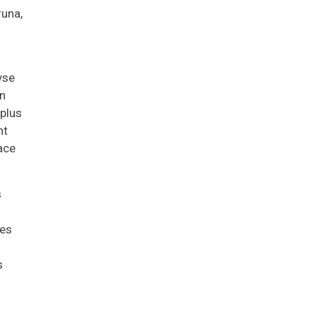
runa,
yse
en
 plus
nt
cace
s
ies
s