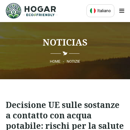
Italiano
HOME
NOTICIAS
ECO-EDUCAZIONE
PRODOTTI SOSTENIBILI
HOME
-
NOTIZIE
COMUNITÀ ECO
NOTIZIE
Decisione UE sulle sostanze
CONTATTI
a contatto con acqua
potabile: rischi per la salute